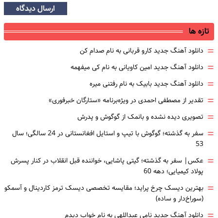
ارسال دیدگاه
تازه ها
=
دانلود آهنگ جدید کارو قربانی به نام صدام کن
=
دانلود آهنگ جدید امین کاویانی به نام کی میفهمه
=
دانلود آهنگ جدید بابیک به نام رفتنی میره
=
تقدیر از مصطفی احمدی در ویژه‌برنامه «ستارگان خبرفوری»
=
تصویری دیده نشده و بانمک از گوگوش و پدرش
=
سفر به گذشته؛ گوگوش با تیپ و استایل افغانستانی در 24 سالگی؛ سال
53
=
عکس| سفر به گذشته؛ گیتی پاشایی، خواننده قبل انقلاب در کنار پسرش
پولاد کیمیایی؛ دهه 60
=
بهترین دیسک چرخ پراید؛ مقایسه تخصصی دیسک ترمز کاردینال و آسمکو
(سوراخ‌دار و ساده)
=
دانلود آهنگ جدید نامی عبداللهی به نام خواب دیدم