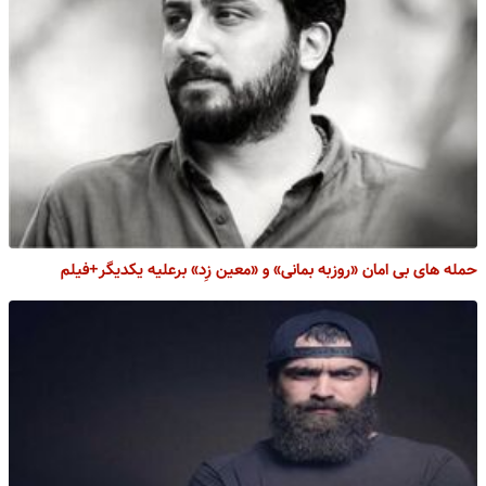
حمله های بی امان «روزبه بمانی» و «معین زِد» برعلیه یکدیگر+فیلم