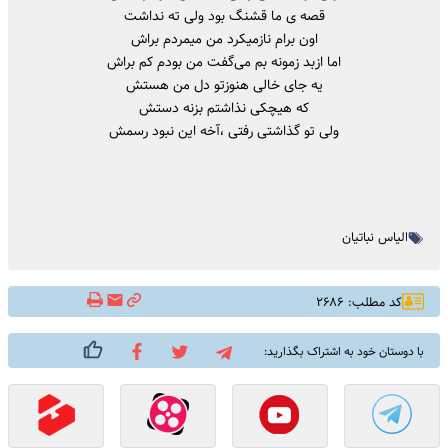
قصه ی ما قشنگ بود ولی ته نداشت
اون برام نازمیکرد من میمردم براش
اما ازبد زمونه بم می‌گفت من بودم کم براش
یه جای خالی هنوزتو دل من هستش
که هیچکی نذاشتم بزنه دستش
ولی تو گذاشتی رفتی ،آخه این نبود رسمش
الیاس نباتیان
کد مطلب: ۲۶۸۶
با دوستان خود به اشتراک بگذارید: