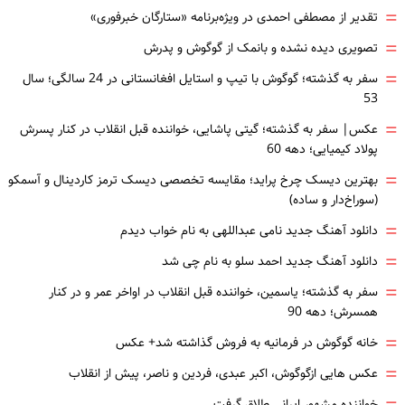
=
تقدیر از مصطفی احمدی در ویژه‌برنامه «ستارگان خبرفوری»
=
تصویری دیده نشده و بانمک از گوگوش و پدرش
=
سفر به گذشته؛ گوگوش با تیپ و استایل افغانستانی در 24 سالگی؛ سال
53
=
عکس| سفر به گذشته؛ گیتی پاشایی، خواننده قبل انقلاب در کنار پسرش
پولاد کیمیایی؛ دهه 60
=
بهترین دیسک چرخ پراید؛ مقایسه تخصصی دیسک ترمز کاردینال و آسمکو
(سوراخ‌دار و ساده)
=
دانلود آهنگ جدید نامی عبداللهی به نام خواب دیدم
=
دانلود آهنگ جدید احمد سلو به نام چی شد
=
سفر به گذشته؛ یاسمین، خواننده قبل انقلاب در اواخر عمر و در کنار
همسرش؛ دهه 90
=
خانه گوگوش در فرمانیه به فروش گذاشته شد+ عکس
=
عکس هایی ازگوگوش، اکبر عبدی، فردین و ناصر، پیش از انقلاب
خواننده مشهور ایرانی طلاق گرفت