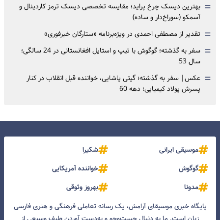
=
بهترین دیسک چرخ پراید؛ مقایسه تخصصی دیسک ترمز کاردینال و
آسمکو (سوراخ‌دار و ساده)
=
تقدیر از مصطفی احمدی در ویژه‌برنامه «ستارگان خبرفوری»
=
سفر به گذشته؛ گوگوش با تیپ و استایل افغانستانی در 24 سالگی؛
سال 53
=
عکس| سفر به گذشته؛ گیتی پاشایی، خواننده قبل انقلاب در کنار
پسرش پولاد کیمیایی؛ دهه 60
موسیقی ایرانی
شکیرا
گوگوش
خواننده آمریکایی
مدونا
بهروز وثوقی
پایگاه خبری موسیقای آرامش، یک رسانه تعاملی فرهنگی و هنری فارسی
زبان است. ما به دنبال جست‌و‌جو و به‌دست آوردن طیف وسیعی از