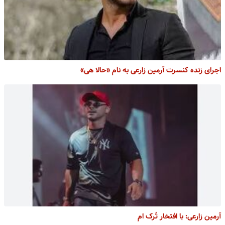
اجرای زنده کنسرت آرمین زارعی به نام «حالا هی»
آرمین زارعی: با افتخار تُرک ام