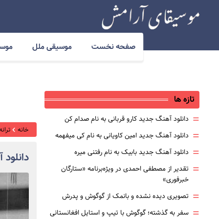
صفحه نخست
موسیقی ملل
موسی
تازه ها
=
دانلود آهنگ جدید کارو قربانی به نام صدام کن
خانه
ترانه
=
دانلود آهنگ جدید امین کاویانی به نام کی میفهمه
=
دانلود آهنگ جدید بابیک به نام رفتنی میره
دانلود 
=
تقدیر از مصطفی احمدی در ویژه‌برنامه «ستارگان
خبرفوری»
=
تصویری دیده نشده و بانمک از گوگوش و پدرش
=
سفر به گذشته؛ گوگوش با تیپ و استایل افغانستانی