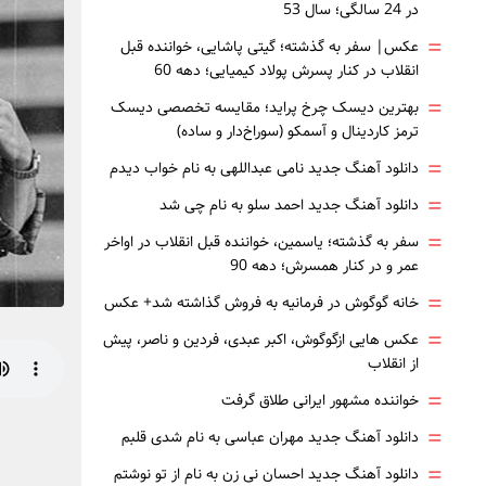
در 24 سالگی؛ سال 53
=
عکس| سفر به گذشته؛ گیتی پاشایی، خواننده قبل
انقلاب در کنار پسرش پولاد کیمیایی؛ دهه 60
=
بهترین دیسک چرخ پراید؛ مقایسه تخصصی دیسک
ترمز کاردینال و آسمکو (سوراخ‌دار و ساده)
=
دانلود آهنگ جدید نامی عبداللهی به نام خواب دیدم
=
دانلود آهنگ جدید احمد سلو به نام چی شد
=
سفر به گذشته؛ یاسمین، خواننده قبل انقلاب در اواخر
عمر و در کنار همسرش؛ دهه 90
=
خانه گوگوش در فرمانیه به فروش گذاشته شد+ عکس
=
عکس هایی ازگوگوش، اکبر عبدی، فردین و ناصر، پیش
از انقلاب
=
خواننده مشهور ایرانی طلاق گرفت
=
دانلود آهنگ جدید مهران عباسی به نام شدی قلبم
=
دانلود آهنگ جدید احسان نی زن به نام از تو نوشتم