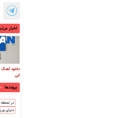
اخبار مرتب
دانلود آهنگ ج
آبی
پیوندها
در لحظه ب
دنیای ور