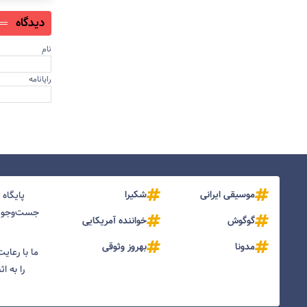
دیدگاه
نام
رایانامه
موسیقی ایرانی
شکیرا
پایگاه
جست‌و‌جو و
گوگوش
خواننده آمریکایی
مدونا
بهروز وثوقی
ما با رعای
را به ا