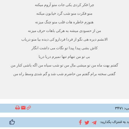
چرا‌ فکر کردی یکی جات منو آروم میکنه
منو فکرت منو شب گرد خیابون میکنه
هنوزم خاطره ‌هات قلب منو چنگ میزنه
من از حسودی میشه به هرکی باهات حرف میزنه
الانشم دیره هی نگو از فردا فردارو کی دیده بیا منو دریاب
کاش بشی پیدا پیدا تو نگات می ‌داشت انگار
بی تو من تنهام تنها نمیرم دریا دریا
گفتم بهت ماه من تو میشی مال من تو شب سیاه من اگه باشی کنار من
گفتی سخته برام گفتم من حاضرم شب شد و گم شدی وسط راه من
۳۴۷۱
د به اشتراک بگذارید: