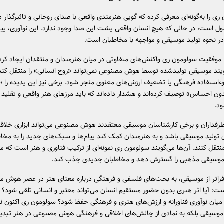
ری را به‌گونه‌ای معرفی کرده که گویی هنرمندی واقعی با صدای روحانی و تاثیرگذار
ل است، در حالی که هیچ انسان واقعی پشت این صدا وجود ندارد. این نوآوری، پیا
در نحوه تولید موسیقی و مواجهه با مخاطبان است.
، موفقیت سولومون ری واکنش‌های متفاوتی در میان هنرمندان و منتقدان ایجاد کر
یند موسیقی تولیدشده توسط هوش مصنوعی نمی‌تواند «روح انسانی» را منتقل کند
استفاده فرهنگی یا تضعیف ارزش‌های معنوی منجر شود. برخی نیز این پدیده را «
ن احساس» توصیف کرده‌اند و هشدار داده‌اند که باید مرزهای هنر واقعی و تقلید
د.
طرفداران و برخی کارشناسان موسیقی معتقدند هوش مصنوعی می‌تواند ابزاری خلاقان
رای تولید موسیقی باشد و به هنرمندان کمک کند پیام‌ها و سبک‌های جدید را به مخا
نتقل کنند. آن‌ها می‌گویند سولومون ری نمونه‌ای از ترکیب فناوری و هنر است که می
وسیقی مذهبی را گسترش دهد و مخاطبان جدیدی جذب کند.
 فراتر از موسیقی، به بحث‌های فلسفی و فرهنگی درباره معنای هنر در عصر هوش 
ست: آیا اثر هنری بدون حضور مستقیم انسان می‌تواند معتبر و انسانی تلقی شود؟ 
 میان نوآوری فناورانه و ارزش‌های هنری و فرهنگی حفظ شود؟ سولومون ری اکنون نه 
وسیقی بلکه به نمادی از چالش‌های اخلاقی و فرهنگی هوش مصنوعی در هنر تبد