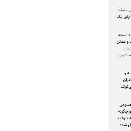
 در سبک
م‌آور یک
ده است.
 و ممکن
بیان
 ماشینی
ه و
طبان
‌تواند
مصنوعی
و چگونه
تنها به
یل شده