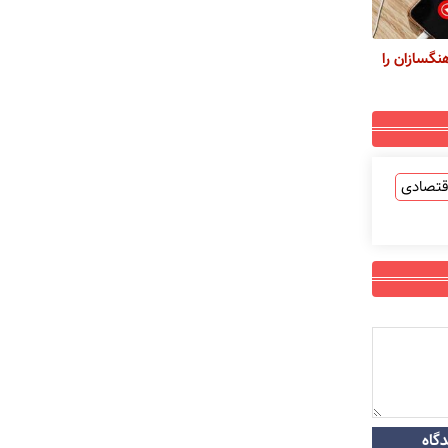
هنگسازان را
قتصادی
گاه