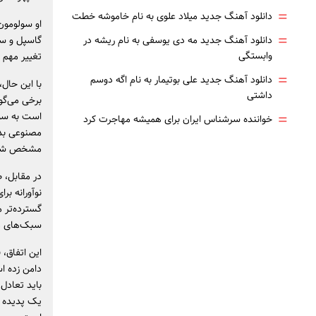
=
دانلود آهنگ جدید میلاد علوی به نام خاموشه خطت
او سولومون 
=
دانلود آهنگ جدید مه دی یوسفی به نام ریشه در
گاسپل و سو
وابستگی
تغییر مهم 
=
دانلود آهنگ جدید علی بوتیمار به نام اگه دوسم
با این حال
داشتی
برخی می‌گو
=
است به سوء
خواننده سرشناس ایران برای همیشه مهاجرت کرد
مصنوعی بدو
مشخص شو
در مقابل، 
نوآورانه ب
گسترده‌تر م
سبک‌های م
این اتفاق،
دامن زده ا
باید تعادل
یک پدیده م