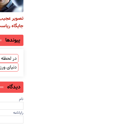
تصویر عجیب از
جایگاه ریاس
پیوندها
در لحظه ب
دنیای ور
دیدگاه
نام
رایانامه