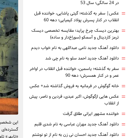
در 24 سالگی؛ سال 53
=
عکس| سفر به گذشته؛ گیتی پاشایی، خواننده قبل
انقلاب در کنار پسرش پولاد کیمیایی؛ دهه 60
=
بهترین دیسک چرخ پراید؛ مقایسه تخصصی دیسک
ترمز کاردینال و آسمکو (سوراخ‌دار و ساده)
=
دانلود آهنگ جدید نامی عبداللهی به نام خواب دیدم
=
دانلود آهنگ جدید احمد سلو به نام چی شد
=
سفر به گذشته؛ یاسمین، خواننده قبل انقلاب در اواخر
عمر و در کنار همسرش؛ دهه 90
=
خانه گوگوش در فرمانیه به فروش گذاشته شد+ عکس
=
عکس هایی ازگوگوش، اکبر عبدی، فردین و ناصر، پیش
از انقلاب
=
خواننده مشهور ایرانی طلاق گرفت
این شخصیت
=
دانلود آهنگ جدید مهران عباسی به نام شدی قلبم
گسترده‌ای 
=
دانلود آهنگ جدید احسان نی زن به نام از تو نوشتم
«تاپهر» تا