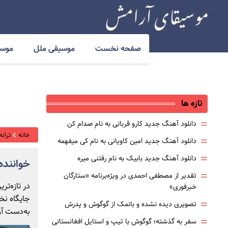
صفحه نخست
موسیقی ملل
موسی
تازه ها
=
دانلود آهنگ جدید کارو قربانی به نام صدام کن
خانه
ترانه
=
دانلود آهنگ جدید امین کاویانی به نام کی میفهمه
=
دانلود آهنگ جدید بابیک به نام رفتنی میره
خوانند
=
تقدیر از مصطفی احمدی در ویژه‌برنامه «ستارگان
در تازه‌ت
خبرفوری»
جایگاه نخ
=
تصویری دیده نشده و بانمک از گوگوش و پدرش
به‌دست آو
=
سفر به گذشته؛ گوگوش با تیپ و استایل افغانستانی