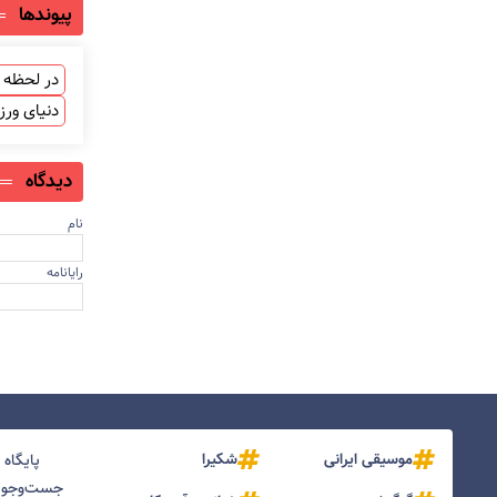
پیوندها
در لحظه ب
دنیای ور
دیدگاه
نام
رایانامه
موسیقی ایرانی
شکیرا
پایگاه
جست‌و‌جو و