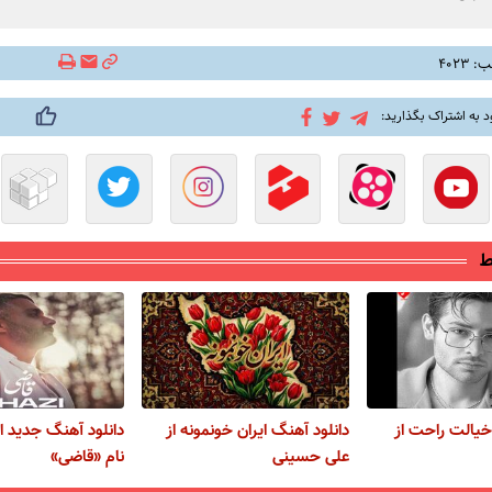
۴۰۲۳
د به اشتراک بگذارید:
ط
خیالت راحت از
دانلود آهنگ ایران خونمونه از
دانلود آهنگ جدید اب
علی حسینی
نام «قاضی»