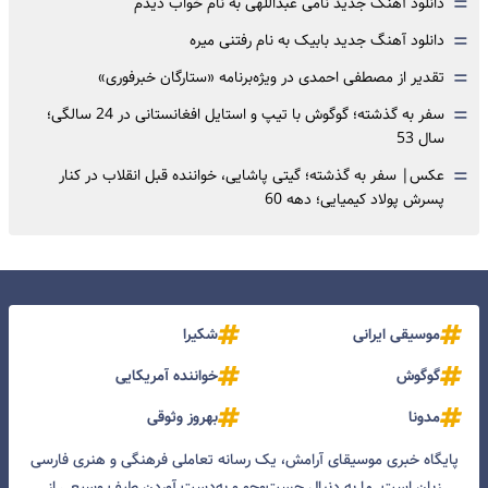
=
دانلود آهنگ جدید نامی عبداللهی به نام خواب دیدم
=
دانلود آهنگ جدید بابیک به نام رفتنی میره
=
تقدیر از مصطفی احمدی در ویژه‌برنامه «ستارگان خبرفوری»
=
سفر به گذشته؛ گوگوش با تیپ و استایل افغانستانی در 24 سالگی؛
سال 53
=
عکس| سفر به گذشته؛ گیتی پاشایی، خواننده قبل انقلاب در کنار
پسرش پولاد کیمیایی؛ دهه 60
موسیقی ایرانی
شکیرا
گوگوش
خواننده آمریکایی
مدونا
بهروز وثوقی
پایگاه خبری موسیقای آرامش، یک رسانه تعاملی فرهنگی و هنری فارسی
زبان است. ما به دنبال جست‌و‌جو و به‌دست آوردن طیف وسیعی از