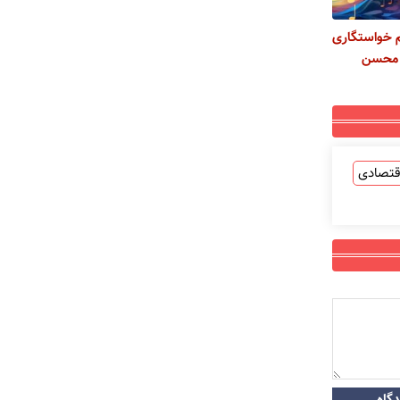
یم خواستگاری
ن محسن
قتصادی
گاه