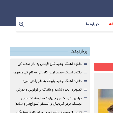
نه
درباره ما
پربازدیدها
=
دانلود آهنگ جدید کارو قربانی به نام صدام کن
=
دانلود آهنگ جدید امین کاویانی به نام کی میفهمه
=
دانلود آهنگ جدید بابیک به نام رفتنی میره
=
تصویری دیده نشده و بانمک از گوگوش و پدرش
=
بهترین دیسک چرخ پراید؛ مقایسه تخصصی
دیسک ترمز کاردینال و آسمکو (سوراخ‌دار و ساده)
=
تقدیر از مصطفی احمدی در ویژه‌برنامه «ستارگان