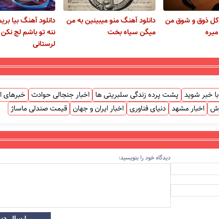
 کل ذوق و شوق من
دانلود آهنگ منو میبینین به من
دانلود آهنگ بیا بر
میره
میگن سیاه بخت
ننه تو باشم لج نک
لرستانی
ا خبر شوید
پشت پرده زندگی سلبریتی ها
اخبار جنجالی حوادث
خبرهای ا
زش
اخبار مشهد
دنیای فناوری
اخبار ایران و جهان
قیمت صندلی ماساژ
دیدگاه خود را بنویسید:
ارسال دید