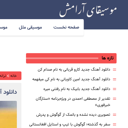
صفحه نخست
موسیقی ملل
موسی
تازه ها
=
دانلود آهنگ جدید کارو قربانی به نام صدام کن
خانه
ترانه
=
دانلود آهنگ جدید امین کاویانی به نام کی میفهمه
=
دانلود آهنگ جدید بابیک به نام رفتنی میره
دانلود 
=
تقدیر از مصطفی احمدی در ویژه‌برنامه «ستارگان
خبرفوری»
=
تصویری دیده نشده و بانمک از گوگوش و پدرش
=
سفر به گذشته؛ گوگوش با تیپ و استایل افغانستانی