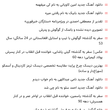
=
دانلود آهنگ جدید امین کاویانی به نام کی میفهمه
=
دانلود آهنگ جدید بابیک به نام رفتنی میره
=
تقدیر از مصطفی احمدی در ویژه‌برنامه «ستارگان خبرفوری»
=
تصویری دیده نشده و بانمک از گوگوش و پدرش
=
سفر به گذشته؛ گوگوش با تیپ و استایل افغانستانی در 24 سالگی؛ سال
53
=
عکس| سفر به گذشته؛ گیتی پاشایی، خواننده قبل انقلاب در کنار پسرش
پولاد کیمیایی؛ دهه 60
=
بهترین دیسک چرخ پراید؛ مقایسه تخصصی دیسک ترمز کاردینال و آسمکو
(سوراخ‌دار و ساده)
=
دانلود آهنگ جدید نامی عبداللهی به نام خواب دیدم
=
دانلود آهنگ جدید احمد سلو به نام چی شد
=
سفر به گذشته؛ یاسمین، خواننده قبل انقلاب در اواخر عمر و در کنار
همسرش؛ دهه 90
خانه گوگوش در فرمانیه به فروش گذاشته شد+ عکس