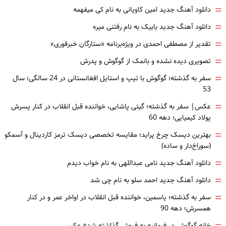
=
دانلود آهنگ جدید امین کاویانی به نام کی میفهمه
=
دانلود آهنگ جدید بابیک به نام رفتنی میره
=
تقدیر از مصطفی احمدی در ویژه‌برنامه «ستارگان خبرفوری»
=
تصویری دیده نشده و بانمک از گوگوش و پدرش
=
سفر به گذشته؛ گوگوش با تیپ و استایل افغانستانی در 24 سالگی؛ سال
53
=
عکس| سفر به گذشته؛ گیتی پاشایی، خواننده قبل انقلاب در کنار پسرش
پولاد کیمیایی؛ دهه 60
=
بهترین دیسک چرخ پراید؛ مقایسه تخصصی دیسک ترمز کاردینال و آسمکو
(سوراخ‌دار و ساده)
=
دانلود آهنگ جدید نامی عبداللهی به نام خواب دیدم
=
دانلود آهنگ جدید احمد سلو به نام چی شد
=
سفر به گذشته؛ یاسمین، خواننده قبل انقلاب در اواخر عمر و در کنار
همسرش؛ دهه 90
خانه گوگوش در فرمانیه به فروش گذاشته شد+ عکس