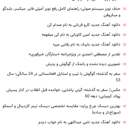
=
حذف نویز سیستم صوتی؛ راهنمای کامل رفع نویز آمپلی فایر، میکسر، بلندگو
و میکروفن
=
دانلود آهنگ جدید کارو قربانی به نام صدام کن
=
دانلود آهنگ جدید امین کاویانی به نام کی میفهمه
=
دانلود آهنگ جدید بابیک به نام رفتنی میره
=
تقدیر از مصطفی احمدی در ویژه‌برنامه «ستارگان خبرفوری»
=
تصویری دیده نشده و بانمک از گوگوش و پدرش
=
سفر به گذشته؛ گوگوش با تیپ و استایل افغانستانی در 24 سالگی؛ سال
53
=
عکس| سفر به گذشته؛ گیتی پاشایی، خواننده قبل انقلاب در کنار پسرش
پولاد کیمیایی؛ دهه 60
=
بهترین دیسک چرخ پراید؛ مقایسه تخصصی دیسک ترمز کاردینال و آسمکو
(سوراخ‌دار و ساده)
=
دانلود آهنگ جدید نامی عبداللهی به نام خواب دیدم