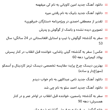
=
دانلود آهنگ جدید امین کاویانی به نام کی میفهمه
=
دانلود آهنگ جدید بابیک به نام رفتنی میره
=
تقدیر از مصطفی احمدی در ویژه‌برنامه «ستارگان خبرفوری»
=
تصویری دیده نشده و بانمک از گوگوش و پدرش
=
سفر به گذشته؛ گوگوش با تیپ و استایل افغانستانی در 24 سالگی؛ سال
53
=
عکس| سفر به گذشته؛ گیتی پاشایی، خواننده قبل انقلاب در کنار پسرش
پولاد کیمیایی؛ دهه 60
=
بهترین دیسک چرخ پراید؛ مقایسه تخصصی دیسک ترمز کاردینال و آسمکو
(سوراخ‌دار و ساده)
=
دانلود آهنگ جدید نامی عبداللهی به نام خواب دیدم
=
دانلود آهنگ جدید احمد سلو به نام چی شد
=
سفر به گذشته؛ یاسمین، خواننده قبل انقلاب در اواخر عمر و در کنار
همسرش؛ دهه 90
خانه گوگوش در فرمانیه به فروش گذاشته شد+ عکس