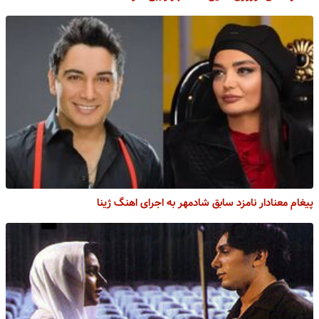
پیغام معنادار نامزد سابق شادمهر به اجرای اهنگ ژینا