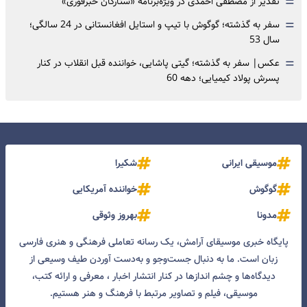
=
تقدیر از مصطفی احمدی در ویژه‌برنامه «ستارگان خبرفوری»
=
سفر به گذشته؛ گوگوش با تیپ و استایل افغانستانی در 24 سالگی؛
سال 53
=
عکس| سفر به گذشته؛ گیتی پاشایی، خواننده قبل انقلاب در کنار
پسرش پولاد کیمیایی؛ دهه 60
موسیقی ایرانی
شکیرا
گوگوش
خواننده آمریکایی
مدونا
بهروز وثوقی
پایگاه خبری موسیقای آرامش، یک رسانه تعاملی فرهنگی و هنری فارسی
زبان است. ما به دنبال جست‌و‌جو و به‌دست آوردن طیف وسیعی از
دیدگاه‌ها و چشم انداز‌ها در کنار انتشار اخبار ، معرفی و ارائه کتب،
موسیقی، فیلم و تصاویر مرتبط با فرهنگ و هنر هستیم.