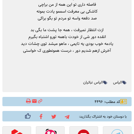
فاصله داری تو این همه از من براچی
کاشکی بی معرفت اسممو یادت بمونه
صد دفعه واسه تو مردم تو بگو براکی
ازت انتظار نمیرفت ، همه جا پشت ما بگی بد
انقده دور شی از خودت باهمه تورو اشتباه بگیرم
یادمه خوب بودی یه تایمی ، ماهو میشد توی چشات دید
آخرش ازهم شدیم دور ، درست همونطوری ک خواستی
الیاس
الیاس نباتیان
کد مطلب: ۴۴۹۶
با دوستان خود به اشتراک بگذارید: