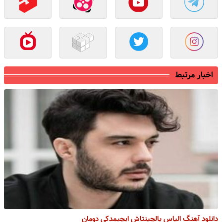
اخبار مرتبط
دانلود آهنگ الیاس یالچینتاش ایچیمدکی دومان