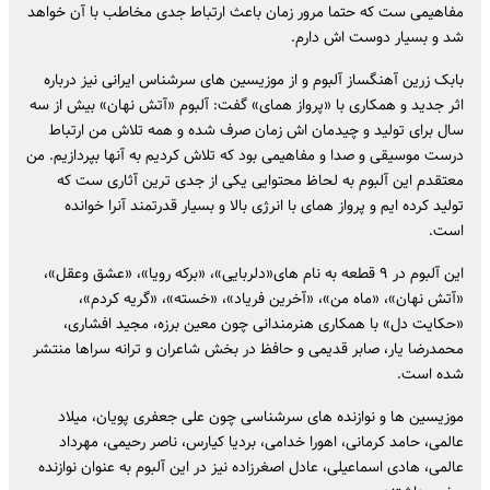
مفاهیمی ست که حتما مرور زمان باعث ارتباط جدی مخاطب با آن خواهد
شد و بسیار دوست اش دارم.
بابک زرین آهنگساز آلبوم و از موزیسین های سرشناس ایرانی نیز درباره
اثر جدید و همکاری با «پرواز همای» گفت: آلبوم «آتش نهان» بیش از سه
سال برای تولید و چیدمان اش زمان صرف شده و همه تلاش من ارتباط
درست موسیقی و صدا و مفاهیمی بود که تلاش کردیم به آنها بپردازیم. من
معتقدم این آلبوم به لحاظ محتوایی یکی از جدی ترین آثاری ست که
تولید کرده ایم و پرواز همای با انرژی بالا و بسیار قدرتمند آنرا خوانده
است.
این آلبوم در ۹ قطعه به نام های«دلربایی»، «برکه رویا»، «عشق وعقل»،
«آتش نهان»، «ماه من»، «آخرین فریاد»، «خسته»، «گریه کردم»،
«حکایت دل» با همکاری هنرمندانی چون معین برزه، مجید افشاری،
محمدرضا یار، صابر قدیمی و حافظ در بخش شاعران و ترانه سراها منتشر
شده است.
موزیسین ها و نوازنده های سرشناسی چون علی جعفری پویان، میلاد
عالمی، حامد کرمانی، اهورا خدامی، بردیا کیارس، ناصر رحیمی، مهرداد
عالمی، هادی اسماعیلی، عادل اصغرزاده نیز در این آلبوم به عنوان نوازنده