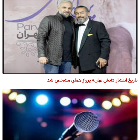
تاریخ انتشار «آتش نهان» پرواز همای مشخص شد