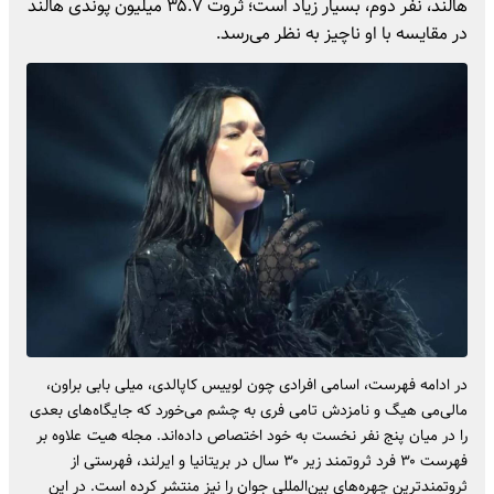
هالند، نفر دوم، بسیار زیاد است؛ ثروت ۳۵.۷ میلیون پوندی هالند
در مقایسه با او ناچیز به نظر می‌رسد.
در ادامه‌ فهرست، اسامی افرادی چون لوییس کاپالدی، میلی بابی براون،
مالی‌می هیگ و نامزدش تامی فری به چشم می‌خورد که جایگاه‌های بعدی
را در میان پنج نفر نخست به خود اختصاص داده‌اند. مجله‌
هیت
علاوه بر
فهرست ۳۰ فرد ثروتمند زیر ۳۰ سال در بریتانیا و ایرلند، فهرستی از
ثروتمندترین چهره‌های بین‌المللی جوان را نیز منتشر کرده است. در این