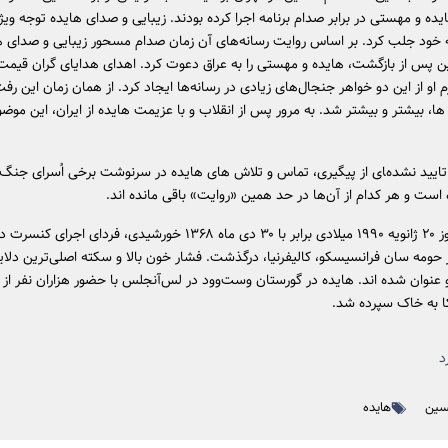
ده و مهستی در برابر صدام برنامه اجرا کرده بودند. زیبایی و صدای هایده توجه وی
 خود جلب کرد. بر اساس روایت رسانه‌های آن زمان صدام مسحور زیبایی و صدای ه
پس از بازگشت، هایده و مهستی را به عراق دعوت کرد. اهدای هدایای گران قیمت
 او از این دو خواهر جنجال‌های زیادی در رسانه‌ها ایجاد کرد. از همان زمان این رف
، بیشتر و بیشتر شد. به مرور پس از انقلاب و با عزیمت هایده از ایران، این موضوع
تایید نشده‌‍ای از پیگیری، تماس و تلاش های هایده در سرنوشت برخی اُسرای جنگ
ست و هر کدام از آن‌ها در حد همین «روایت» باقی مانده اند.
هایده در روز ۲۰ ژانویه ۱۹۹۰ میلادی برابر با ۳۰ دی ماه ۱۳۶۸ خورشیدی، فردای اج
در حومه سان فرانسیسکو، کالیفرنیا، درگذشت. فشار خون بالا و سکته اصلی‌ترین دلای
عنوان شده اند. هایده در گورستان وست‌وود در لس‌آنجلس با حضور هزاران نفر از ای
ا به خاک سپرده شد.
د
سین
هایده