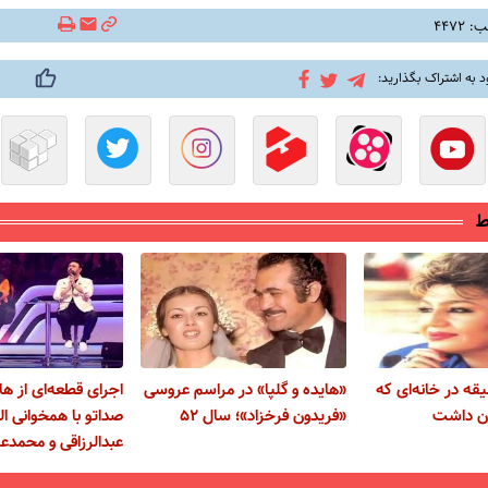
۴۴۷۲
د به اشتراک بگذارید:
ط
قه در خانه‌ای که
«هایده و گلپا» در مراسم عروسی
اجرای قطعه‌ای از های
ان داشت
«فریدون فرخزاد»؛ سال ۵۲
صداتو با همخوانی ال
عبدالرزاقی و محمدعل