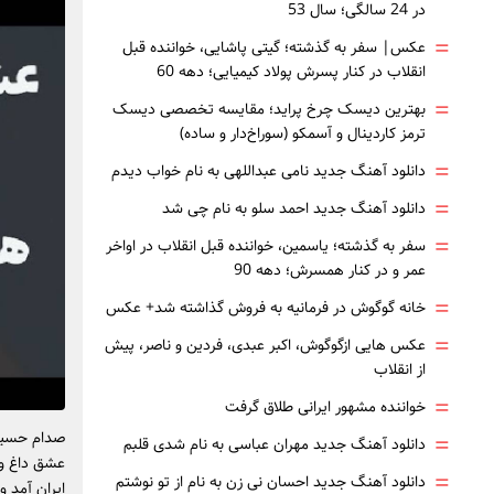
در 24 سالگی؛ سال 53
=
عکس| سفر به گذشته؛ گیتی پاشایی، خواننده قبل
انقلاب در کنار پسرش پولاد کیمیایی؛ دهه 60
=
بهترین دیسک چرخ پراید؛ مقایسه تخصصی دیسک
ترمز کاردینال و آسمکو (سوراخ‌دار و ساده)
=
دانلود آهنگ جدید نامی عبداللهی به نام خواب دیدم
=
دانلود آهنگ جدید احمد سلو به نام چی شد
=
سفر به گذشته؛ یاسمین، خواننده قبل انقلاب در اواخر
عمر و در کنار همسرش؛ دهه 90
=
خانه گوگوش در فرمانیه به فروش گذاشته شد+ عکس
=
عکس هایی ازگوگوش، اکبر عبدی، فردین و ناصر، پیش
از انقلاب
=
خواننده مشهور ایرانی طلاق گرفت
صدام حسین د
=
دانلود آهنگ جدید مهران عباسی به نام شدی قلبم
عشق داغ و 
=
دانلود آهنگ جدید احسان نی زن به نام از تو نوشتم
ایران آمد 