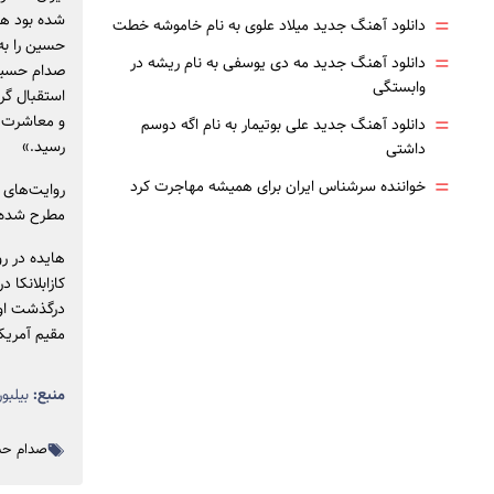
=
شده بود های
دانلود آهنگ جدید میلاد علوی به نام خاموشه خطت
حسین را به
=
دانلود آهنگ جدید مه دی یوسفی به نام ریشه در
صدام حسین 
وابستگی
استقبال گرم
=
و معاشرت ها
دانلود آهنگ جدید علی بوتیمار به نام اگه دوسم
رسید.»
داشتی
=
خواننده سرشناس ایران برای همیشه مهاجرت کرد
روایت‌های 
مطرح شده ا
کازابلانکا 
درگذشت او 
مقیم آمریک
منبع:
بیلبور
صدام ح