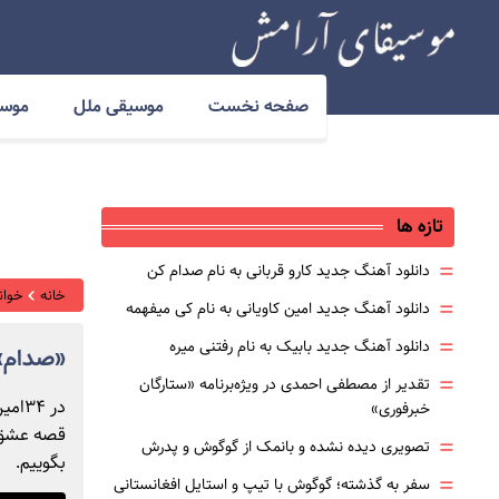
صفحه نخست
موسیقی ملل
موسی
تازه ها
=
دانلود آهنگ جدید کارو قربانی به نام صدام کن
خانه
خوانن
=
دانلود آهنگ جدید امین کاویانی به نام کی میفهمه
=
دانلود آهنگ جدید بابیک به نام رفتنی میره
«صدام» 
=
تقدیر از مصطفی احمدی در ویژه‌برنامه «ستارگان
در ۴
خبرفوری»
قصه عشق و
=
تصویری دیده نشده و بانمک از گوگوش و پدرش
بگوییم.
=
سفر به گذشته؛ گوگوش با تیپ و استایل افغانستانی