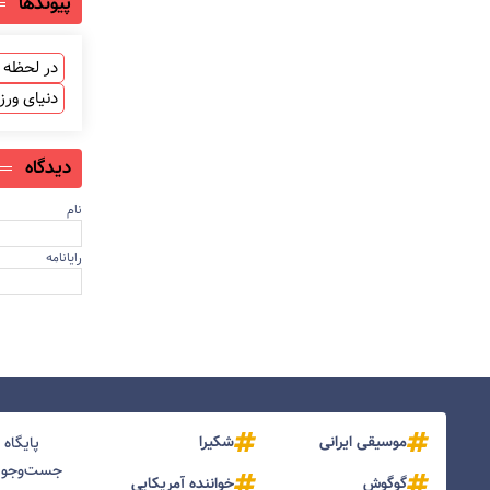
پیوندها
در لحظه ب
دنیای ور
دیدگاه
نام
رایانامه
موسیقی ایرانی
شکیرا
پایگاه
جست‌و‌جو و
گوگوش
خواننده آمریکایی