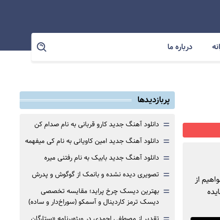
نه
درباره ما
پربازدیدها
=
دانلود آهنگ جدید کارو قربانی به نام صدام کن
=
دانلود آهنگ جدید امین کاویانی به نام کی میفهمه
=
دانلود آهنگ جدید بابیک به نام رفتنی میره
=
تصویری دیده نشده و بانمک از گوگوش و پدرش
اهیم از
=
یده
بهترین دیسک چرخ پراید؛ مقایسه تخصصی
دیسک ترمز کاردینال و آسمکو (سوراخ‌دار و ساده)
=
تقدیر از مصطفی احمدی در ویژه‌برنامه «ستارگان