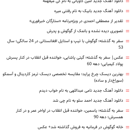
=
دانلود آهنگ جدید امین کاویانی به نام کی میفهمه
=
دانلود آهنگ جدید بابیک به نام رفتنی میره
=
تقدیر از مصطفی احمدی در ویژه‌برنامه «ستارگان خبرفوری»
=
تصویری دیده نشده و بانمک از گوگوش و پدرش
=
سفر به گذشته؛ گوگوش با تیپ و استایل افغانستانی در 24 سالگی؛ سال
53
=
عکس| سفر به گذشته؛ گیتی پاشایی، خواننده قبل انقلاب در کنار پسرش
پولاد کیمیایی؛ دهه 60
=
بهترین دیسک چرخ پراید؛ مقایسه تخصصی دیسک ترمز کاردینال و آسمکو
(سوراخ‌دار و ساده)
=
دانلود آهنگ جدید نامی عبداللهی به نام خواب دیدم
=
دانلود آهنگ جدید احمد سلو به نام چی شد
=
سفر به گذشته؛ یاسمین، خواننده قبل انقلاب در اواخر عمر و در کنار
همسرش؛ دهه 90
=
خانه گوگوش در فرمانیه به فروش گذاشته شد+ عکس