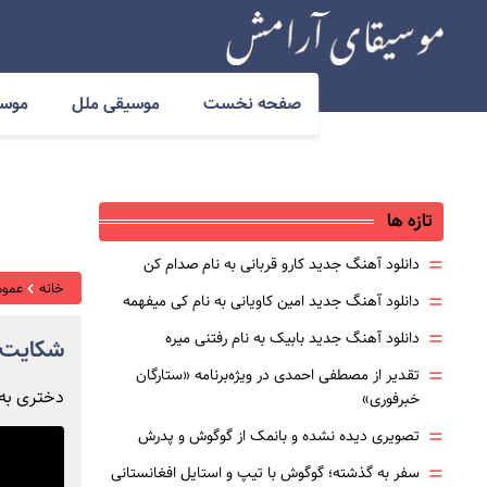
صفحه نخست
موسیقی ملل
موسی
تازه ها
=
دانلود آهنگ جدید کارو قربانی به نام صدام کن
خانه
عموم
=
دانلود آهنگ جدید امین کاویانی به نام کی میفهمه
=
دانلود آهنگ جدید بابیک به نام رفتنی میره
شکایت ا
=
تقدیر از مصطفی احمدی در ویژه‌برنامه «ستارگان
دختری به 
خبرفوری»
=
تصویری دیده نشده و بانمک از گوگوش و پدرش
=
سفر به گذشته؛ گوگوش با تیپ و استایل افغانستانی