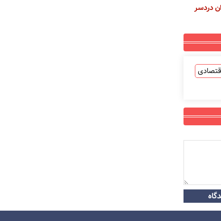
ان دردسر
قتصادی
گاه