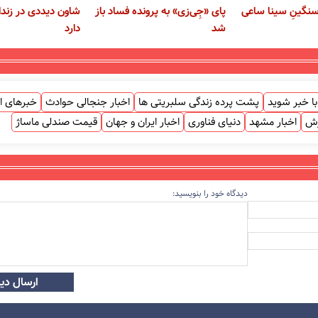
نگینِ سینا ساعی
پای «جِی‌زی» به پرونده فساد باز
شاون دیددی در زند
شد
دارد
ا خبر شوید
پشت پرده زندگی سلبریتی ها
اخبار جنجالی حوادث
خبرهای ا
زش
اخبار مشهد
دنیای فناوری
اخبار ایران و جهان
قیمت صندلی ماساژ
دیدگاه خود را بنویسید:
ارسال دید