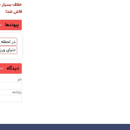
خلاف بسیار س
فاش شد!
پیوندها
در لحظه ب
دنیای ور
دیدگاه
نام
رایانامه