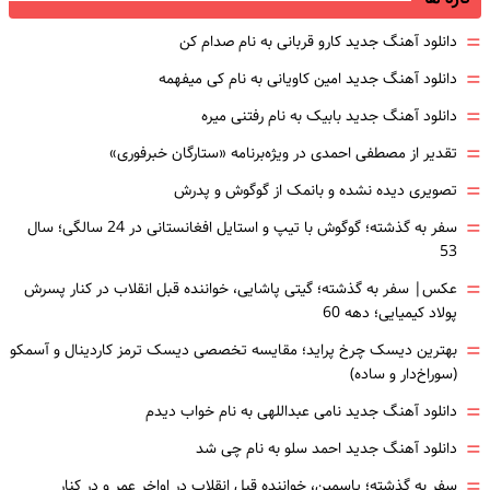
=
دانلود آهنگ جدید کارو قربانی به نام صدام کن
=
دانلود آهنگ جدید امین کاویانی به نام کی میفهمه
=
دانلود آهنگ جدید بابیک به نام رفتنی میره
=
تقدیر از مصطفی احمدی در ویژه‌برنامه «ستارگان خبرفوری»
=
تصویری دیده نشده و بانمک از گوگوش و پدرش
=
سفر به گذشته؛ گوگوش با تیپ و استایل افغانستانی در 24 سالگی؛ سال
53
=
عکس| سفر به گذشته؛ گیتی پاشایی، خواننده قبل انقلاب در کنار پسرش
پولاد کیمیایی؛ دهه 60
=
بهترین دیسک چرخ پراید؛ مقایسه تخصصی دیسک ترمز کاردینال و آسمکو
(سوراخ‌دار و ساده)
=
دانلود آهنگ جدید نامی عبداللهی به نام خواب دیدم
=
دانلود آهنگ جدید احمد سلو به نام چی شد
=
سفر به گذشته؛ یاسمین، خواننده قبل انقلاب در اواخر عمر و در کنار