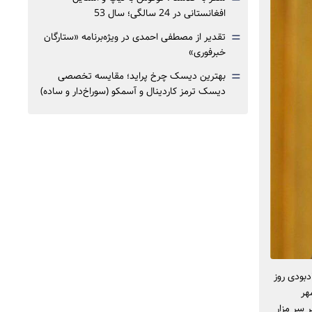
افغانستانی در 24 سالگی؛ سال 53
=
تقدیر از مصطفی احمدی در ویژه‌برنامه «ستارگان
خبرفوری»
=
بهترین دیسک چرخ پراید؛ مقایسه تخصصی
دیسک ترمز کاردینال و آسمکو (سوراخ‌دار و ساده)
دبودی روز
گمهر
ار خواهد شد. همچنین مراسمی دیگر به همین مناسبت از ساعت ۱۴:۳۰ تا ۱۶:۳۰ بر سر مزار