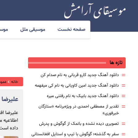
صفحه نخست
موسیقی ملل
موسی
تازه ها
=
دانلود آهنگ جدید کارو قربانی به نام صدام کن
خانه
عموم
=
دانلود آهنگ جدید امین کاویانی به نام کی میفهمه
=
دانلود آهنگ جدید بابیک به نام رفتنی میره
علیرضا 
=
تقدیر از مصطفی احمدی در ویژه‌برنامه «ستارگان
علیرضا اف
خبرفوری»
اطلاعیه م
=
تصویری دیده نشده و بانمک از گوگوش و پدرش
داده است
=
سفر به گذشته؛ گوگوش با تیپ و استایل افغانستانی