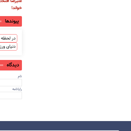
علیرضا افتخا
خواند!
پیوندها
در لحظه ب
دنیای ور
دیدگاه
نام
رایانامه