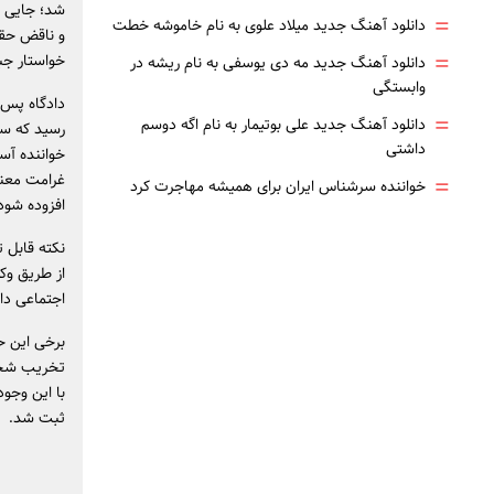
شد؛ جایی که
=
دانلود آهنگ جدید میلاد علوی به نام خاموشه خطت
و ناقض حقو
=
خواستار ج
دانلود آهنگ جدید مه دی یوسفی به نام ریشه در
وابستگی
دادگاه پس 
=
دانلود آهنگ جدید علی بوتیمار به نام اگه دوسم
رسید که سخن
داشتی
غرامت معنو
=
خواننده سرشناس ایران برای همیشه مهاجرت کرد
افزوده شود
نکته قابل 
از طریق وکل
اجتماعی داش
برخی این حک
تخریب شخصی
با این وجو
ثبت شد.