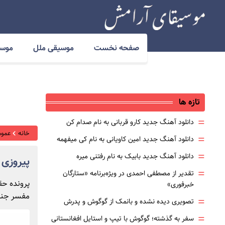
صفحه نخست
موسیقی ملل
موسی
تازه ها
=
دانلود آهنگ جدید کارو قربانی به نام صدام کن
خانه
عموم
=
دانلود آهنگ جدید امین کاویانی به نام کی میفهمه
=
دانلود آهنگ جدید بابیک به نام رفتنی میره
پیروزی 
=
تقدیر از مصطفی احمدی در ویژه‌برنامه «ستارگان
پرونده حق
خبرفوری»
مفسر جنجا
=
تصویری دیده نشده و بانمک از گوگوش و پدرش
=
سفر به گذشته؛ گوگوش با تیپ و استایل افغانستانی