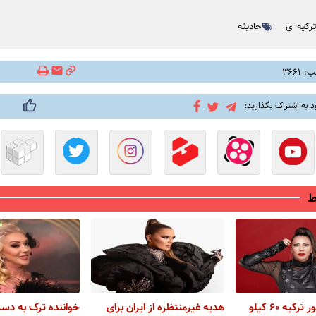
رکیه ای
حادیثه
۳۶۶۱
د به اشتراک بگذارید:
ط
خواننده مشهور ترکیه ۶۰ کیلو
هدیه غیرمنتظره از ایران برای
خواننده ترک به د