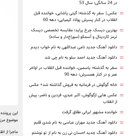
در 24 سالگی؛ سال 53
=
عکس| سفر به گذشته؛ گیتی پاشایی، خواننده قبل
انقلاب در کنار پسرش پولاد کیمیایی؛ دهه 60
=
بهترین دیسک چرخ پراید؛ مقایسه تخصصی دیسک
ترمز کاردینال و آسمکو (سوراخ‌دار و ساده)
=
دانلود آهنگ جدید نامی عبداللهی به نام خواب دیدم
=
دانلود آهنگ جدید احمد سلو به نام چی شد
=
سفر به گذشته؛ یاسمین، خواننده قبل انقلاب در اواخر
عمر و در کنار همسرش؛ دهه 90
=
خانه گوگوش در فرمانیه به فروش گذاشته شد+ عکس
=
عکس هایی ازگوگوش، اکبر عبدی، فردین و ناصر، پیش
از انقلاب
=
خواننده مشهور ایرانی طلاق گرفت
این پرونده 
موضوع مرز 
=
دانلود آهنگ جدید مهران عباسی به نام شدی قلبم
=
ماجرا از ا
دانلود آهنگ جدید احسان نی زن به نام از تو نوشتم