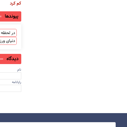
کم کرد
پیوندها
در لحظه ب
دنیای ور
دیدگاه
نام
رایانامه