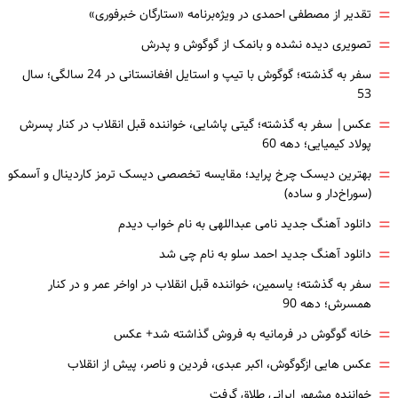
=
تقدیر از مصطفی احمدی در ویژه‌برنامه «ستارگان خبرفوری»
=
تصویری دیده نشده و بانمک از گوگوش و پدرش
=
سفر به گذشته؛ گوگوش با تیپ و استایل افغانستانی در 24 سالگی؛ سال
53
=
عکس| سفر به گذشته؛ گیتی پاشایی، خواننده قبل انقلاب در کنار پسرش
پولاد کیمیایی؛ دهه 60
=
بهترین دیسک چرخ پراید؛ مقایسه تخصصی دیسک ترمز کاردینال و آسمکو
(سوراخ‌دار و ساده)
=
دانلود آهنگ جدید نامی عبداللهی به نام خواب دیدم
=
دانلود آهنگ جدید احمد سلو به نام چی شد
=
سفر به گذشته؛ یاسمین، خواننده قبل انقلاب در اواخر عمر و در کنار
همسرش؛ دهه 90
=
خانه گوگوش در فرمانیه به فروش گذاشته شد+ عکس
=
عکس هایی ازگوگوش، اکبر عبدی، فردین و ناصر، پیش از انقلاب
=
خواننده مشهور ایرانی طلاق گرفت