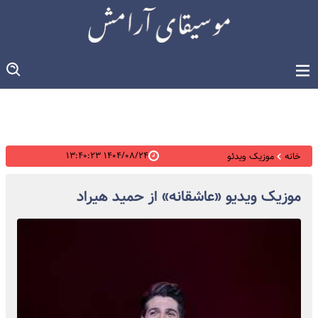
۱۴۰۴/۰۸/۲۴ ۱۳:۴۰:۲۳
خانه
موزیک ویدئو
موزیک ویدیو «عاشقانه» از حمید هیراد