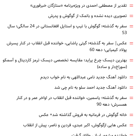
=
تقدیر از مصطفی احمدی در ویژه‌برنامه «ستارگان خبرفوری»
=
تصویری دیده نشده و بانمک از گوگوش و پدرش
=
سفر به گذشته؛ گوگوش با تیپ و استایل افغانستانی در 24 سالگی؛ سال
53
=
عکس| سفر به گذشته؛ گیتی پاشایی، خواننده قبل انقلاب در کنار پسرش
پولاد کیمیایی؛ دهه 60
=
بهترین دیسک چرخ پراید؛ مقایسه تخصصی دیسک ترمز کاردینال و آسمکو
(سوراخ‌دار و ساده)
=
دانلود آهنگ جدید نامی عبداللهی به نام خواب دیدم
=
دانلود آهنگ جدید احمد سلو به نام چی شد
=
سفر به گذشته؛ یاسمین، خواننده قبل انقلاب در اواخر عمر و در کنار
همسرش؛ دهه 90
=
خانه گوگوش در فرمانیه به فروش گذاشته شد+ عکس
=
عکس هایی ازگوگوش، اکبر عبدی، فردین و ناصر، پیش از انقلاب
خواننده مشهور ایرانی طلاق گرفت