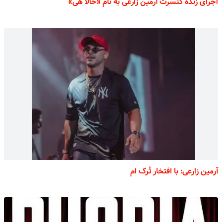
اجرای زنده کنسرت آرمین زارعی به نام «حالا هی»
آرمین زارعی: با افتخار تُرک ام