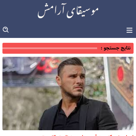
نتایج جستجو :