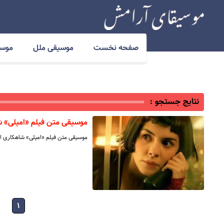
صفحه نخست
موسیقی ملل
موسی
نتایج جستجو :
موسیقی متن فیلم «امیلی» ش
موسیقی متن فیلم «امیلی» شاهکاری از
۱