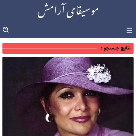
نتایج جستجو :