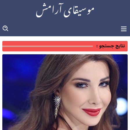
نتایج جستجو :