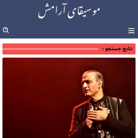
نتایج جستجو :