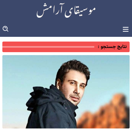
نتایج جستجو :