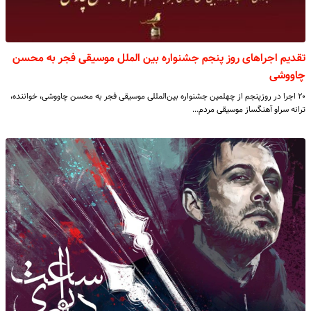
تقدیم اجراهای روز پنجم جشنواره بین الملل موسیقی فجر به محسن
چاووشی
۲۰ اجرا در روزپنجم از چهلمین جشنواره بین‌المللی موسیقی فجر به محسن چاووشی، خواننده،
ترانه سراو آهنگساز موسیقی مردم…