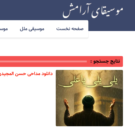
صفحه نخست
موسیقی ملل
موسی
نتایج جستجو :
دانلود مداحی حسن المجیدی 