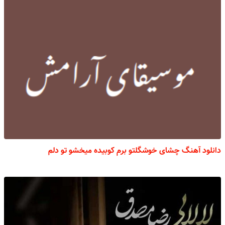
دانلود آهنگ چشای خوشگلتو برم کوبیده میخشو تو دلم