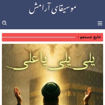
نتایج جستجو :