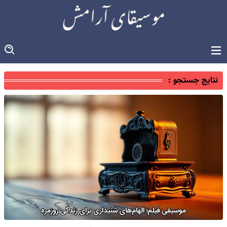
نتایج جستجو :