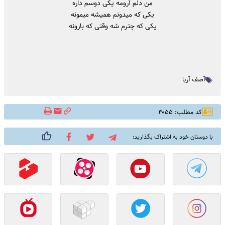
من دلم آرومه یکی دوسم داره
یکی که میدونم همیشه میمونه
یکی که چترم شه وقتی که بارونه
آصف آریا
کد مطلب: ۳۰۵۵
با دوستان خود به اشتراک بگذارید: