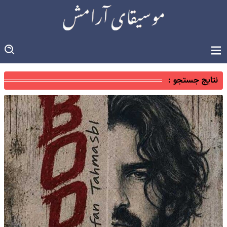
نتایج جستجو :