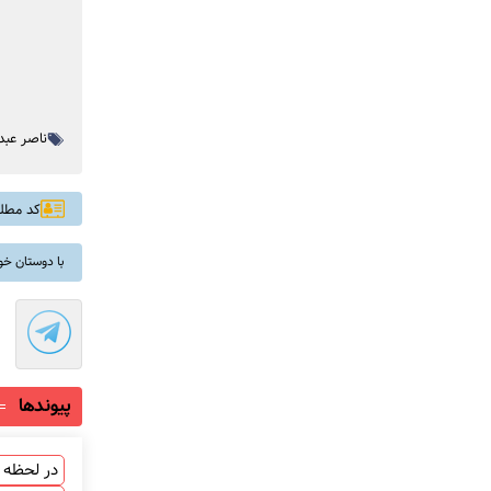
ناصر عبد
کد مطلب: 
با دوستان خو
پیوندها
در لحظه ب