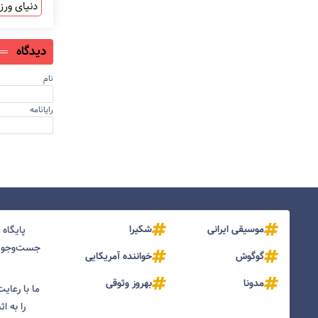
دنیای ور
دیدگاه
نام
رایانامه
موسیقی ایرانی
شکیرا
پایگاه
جست‌و‌جو و
گوگوش
خواننده آمریکایی
مدونا
بهروز وثوقی
ما با رعای
را به ا