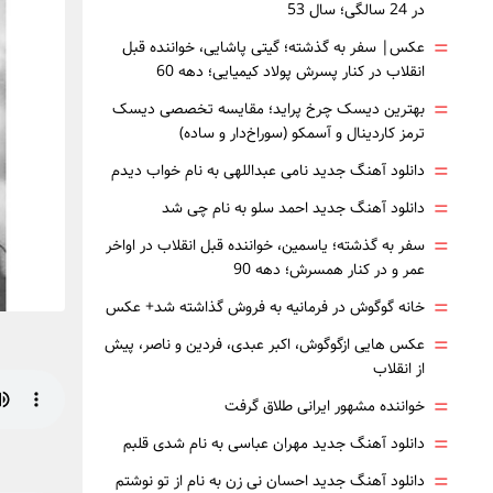
در 24 سالگی؛ سال 53
=
عکس| سفر به گذشته؛ گیتی پاشایی، خواننده قبل
انقلاب در کنار پسرش پولاد کیمیایی؛ دهه 60
=
بهترین دیسک چرخ پراید؛ مقایسه تخصصی دیسک
ترمز کاردینال و آسمکو (سوراخ‌دار و ساده)
=
دانلود آهنگ جدید نامی عبداللهی به نام خواب دیدم
=
دانلود آهنگ جدید احمد سلو به نام چی شد
=
سفر به گذشته؛ یاسمین، خواننده قبل انقلاب در اواخر
عمر و در کنار همسرش؛ دهه 90
=
خانه گوگوش در فرمانیه به فروش گذاشته شد+ عکس
=
عکس هایی ازگوگوش، اکبر عبدی، فردین و ناصر، پیش
از انقلاب
=
خواننده مشهور ایرانی طلاق گرفت
=
دانلود آهنگ جدید مهران عباسی به نام شدی قلبم
=
دانلود آهنگ جدید احسان نی زن به نام از تو نوشتم