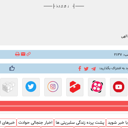
───┤ ♩♬♫♪♭ ├───
الهی
۲۱۳۷
د به اشتراک بگذارید:
ا خبر شوید
پشت پرده زندگی سلبریتی ها
اخبار جنجالی حوادث
خبرهای ا