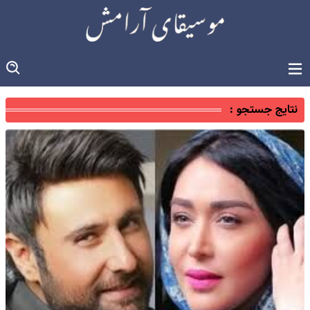
نتایج جستجو :