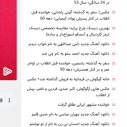
در 24 سالگی؛ سال 53
=
عکس| سفر به گذشته؛ گیتی پاشایی، خواننده قبل
انقلاب در کنار پسرش پولاد کیمیایی؛ دهه 60
=
بهترین دیسک چرخ پراید؛ مقایسه تخصصی دیسک
ترمز کاردینال و آسمکو (سوراخ‌دار و ساده)
=
دانلود آهنگ جدید نامی عبداللهی به نام خواب دیدم
=
دانلود آهنگ جدید احمد سلو به نام چی شد
=
سفر به گذشته؛ یاسمین، خواننده قبل انقلاب در اواخر
عمر و در کنار همسرش؛ دهه 90
=
خانه گوگوش در فرمانیه به فروش گذاشته شد+ عکس
=
عکس هایی ازگوگوش، اکبر عبدی، فردین و ناصر، پیش
از انقلاب
=
خواننده مشهور ایرانی طلاق گرفت
=
دانلود آهنگ جدید مهران عباسی به نام شدی قلبم
=
دانلود آهنگ جدید احسان نی زن به نام از تو نوشتم