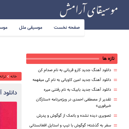
صفحه نخست
موسیقی ملل
موسی
تازه ها
=
دانلود آهنگ جدید کارو قربانی به نام صدام کن
خانه
ترانه
=
دانلود آهنگ جدید امین کاویانی به نام کی میفهمه
=
دانلود آهنگ جدید بابیک به نام رفتنی میره
دانلود 
=
تقدیر از مصطفی احمدی در ویژه‌برنامه «ستارگان
خبرفوری»
=
تصویری دیده نشده و بانمک از گوگوش و پدرش
=
سفر به گذشته؛ گوگوش با تیپ و استایل افغانستانی