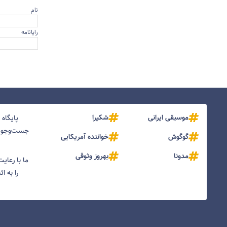
نام
رایانامه
موسیقی ایرانی
شکیرا
پایگاه
جست‌و‌جو و
گوگوش
خواننده آمریکایی
مدونا
بهروز وثوقی
ما با رعای
را به ا