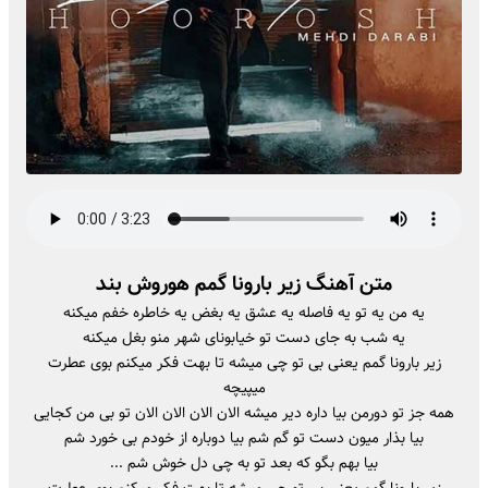
متن آهنگ زیر بارونا گمم هوروش بند
یه من یه تو یه فاصله یه عشق یه بغض یه خاطره خفم میکنه
یه شب به جای دست تو خیابونای شهر منو بغل میکنه
زیر بارونا گمم یعنی بی تو چی میشه تا بهت فکر میکنم بوی عطرت
میپیچه
همه جز تو دورمن بیا داره دیر میشه الان الان الان الان تو بی من کجایی
بیا بذار میون دست تو گم شم بیا دوباره از خودم بی خورد شم
بیا بهم بگو که بعد تو به چی دل خوش شم ...
زیر بارونا گمم یعنی بی تو چی میشه تا بهت فکر میکنم بوی عطرت