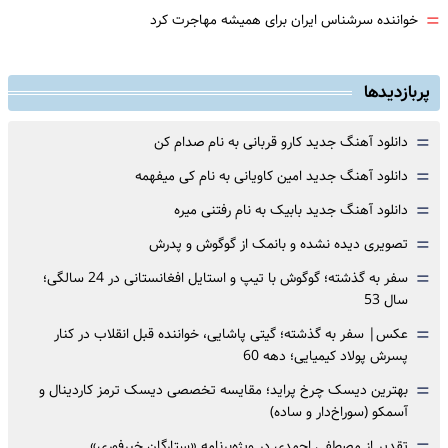
=
خواننده سرشناس ایران برای همیشه مهاجرت کرد
پربازدیدها
=
دانلود آهنگ جدید کارو قربانی به نام صدام کن
=
دانلود آهنگ جدید امین کاویانی به نام کی میفهمه
=
دانلود آهنگ جدید بابیک به نام رفتنی میره
=
تصویری دیده نشده و بانمک از گوگوش و پدرش
=
سفر به گذشته؛ گوگوش با تیپ و استایل افغانستانی در 24 سالگی؛
سال 53
=
عکس| سفر به گذشته؛ گیتی پاشایی، خواننده قبل انقلاب در کنار
پسرش پولاد کیمیایی؛ دهه 60
=
بهترین دیسک چرخ پراید؛ مقایسه تخصصی دیسک ترمز کاردینال و
آسمکو (سوراخ‌دار و ساده)
تقدیر از مصطفی احمدی در ویژه‌برنامه «ستارگان خبرفوری»