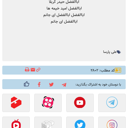
اباالفضل حیدر کربلا
اباالفضل امید خیمه ها
اباالفضل اباالفضل ای جانم
اباالفضل ای جانم
علی پارسا
کد مطلب: ۲۸۰۲
با دوستان خود به اشتراک بگذارید: