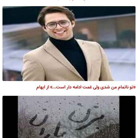
«تو ناتمام من شدی ولی غمت ادامه دار است...» از ایهام