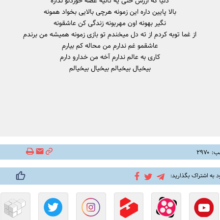
دنیا که ارزش حتی یه ثانیه غصه خوردنو نداره
بالا پایین داره این زمونه هرچی بالایی بخواد همونه
نگیر بهونه اون مهربونه زندگی کن عاشقونه
از غما توبه کردم از ته دل میخندم تو بازی زمونه همیشه من برندم
عاشقمو غم ندارم من محاله کم بیارم
کاری به عالم ندارم آخه من خدارو دارم
بیخیال بیخیالم بیخیال بیخیالم
۲۹۷۰
د به اشتراک بگذارید: