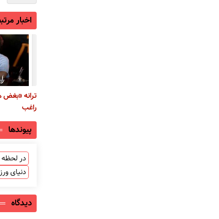
اخبار مرتب
ترانه «بغض ه
راغب
پیوندها
در لحظه ب
دنیای ور
دیدگاه