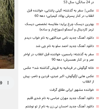
در 24 سالگی؛ سال 53
=
عکس| سفر به گذشته؛ گیتی پاشایی، خواننده قبل
انقلاب در کنار پسرش پولاد کیمیایی؛ دهه 60
=
بهترین دیسک چرخ پراید؛ مقایسه تخصصی دیسک
ترمز کاردینال و آسمکو (سوراخ‌دار و ساده)
=
دانلود آهنگ جدید نامی عبداللهی به نام خواب دیدم
=
دانلود آهنگ جدید احمد سلو به نام چی شد
=
سفر به گذشته؛ یاسمین، خواننده قبل انقلاب در اواخر
عمر و در کنار همسرش؛ دهه 90
=
خانه گوگوش در فرمانیه به فروش گذاشته شد+ عکس
=
عکس هایی ازگوگوش، اکبر عبدی، فردین و ناصر، پیش
از انقلاب
=
خواننده مشهور ایرانی طلاق گرفت
=
دانلود آهنگ جدید مهران عباسی به نام شدی قلبم
=
دانلود آهنگ جدید احسان نی زن به نام از تو نوشتم