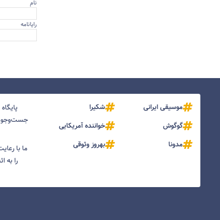
نام
رایانامه
موسیقی ایرانی
شکیرا
پایگاه
جست‌و‌جو و
گوگوش
خواننده آمریکایی
مدونا
بهروز وثوقی
ما با رعای
را به ا