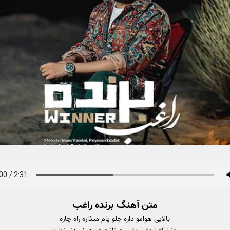
متن آهنگ برنده راغب
بالایی هوامو داره جلو پام میذاره راه چاره