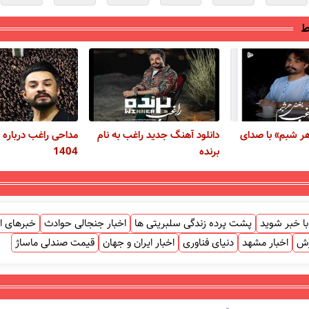
ط
ر شبم» با صدای
دانلود آهنگ جدید راغب به نام
مداحی راغب درباره 
برنده
1404
ا خبر شوید
پشت پرده زندگی سلبریتی ها
اخبار جنجالی حوادث
خبرهای ا
زش
اخبار مشهد
دنیای فناوری
اخبار ایران و جهان
قیمت صندلی ماساژ