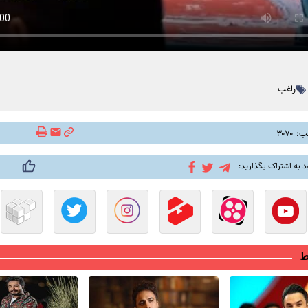
راغب
۳۰۷۰
د به اشتراک بگذارید:
ط