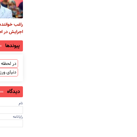
راغب خوانند
اجرایش در اص
پیوندها
در لحظه ب
دنیای ور
دیدگاه
نام
رایانامه