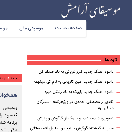
صفحه نخست
موسیقی ملل
موسی
تازه ها
=
دانلود آهنگ جدید کارو قربانی به نام صدام کن
خانه
ترانه
=
دانلود آهنگ جدید امین کاویانی به نام کی میفهمه
=
دانلود آهنگ جدید بابیک به نام رفتنی میره
همخوانی
=
تقدیر از مصطفی احمدی در ویژه‌برنامه «ستارگان
ویدیویی ا
خبرفوری»
کنسرت راغ
=
تصویری دیده نشده و بانمک از گوگوش و پدرش
=
سفر به گذشته؛ گوگوش با تیپ و استایل افغانستانی
برگزار شد.