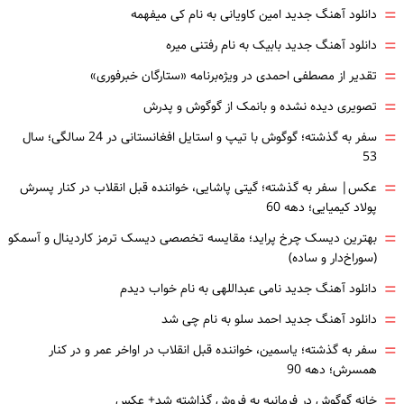
=
دانلود آهنگ جدید امین کاویانی به نام کی میفهمه
=
دانلود آهنگ جدید بابیک به نام رفتنی میره
=
تقدیر از مصطفی احمدی در ویژه‌برنامه «ستارگان خبرفوری»
=
تصویری دیده نشده و بانمک از گوگوش و پدرش
=
سفر به گذشته؛ گوگوش با تیپ و استایل افغانستانی در 24 سالگی؛ سال
53
=
عکس| سفر به گذشته؛ گیتی پاشایی، خواننده قبل انقلاب در کنار پسرش
پولاد کیمیایی؛ دهه 60
=
بهترین دیسک چرخ پراید؛ مقایسه تخصصی دیسک ترمز کاردینال و آسمکو
(سوراخ‌دار و ساده)
=
دانلود آهنگ جدید نامی عبداللهی به نام خواب دیدم
=
دانلود آهنگ جدید احمد سلو به نام چی شد
=
سفر به گذشته؛ یاسمین، خواننده قبل انقلاب در اواخر عمر و در کنار
همسرش؛ دهه 90
=
خانه گوگوش در فرمانیه به فروش گذاشته شد+ عکس