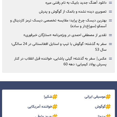
=
دانلود آهنگ جدید بابیک به نام رفتنی میره
=
تصویری دیده نشده و بانمک از گوگوش و پدرش
=
بهترین دیسک چرخ پراید؛ مقایسه تخصصی دیسک ترمز کاردینال و
آسمکو (سوراخ‌دار و ساده)
=
تقدیر از مصطفی احمدی در ویژه‌برنامه «ستارگان خبرفوری»
=
سفر به گذشته؛ گوگوش با تیپ و استایل افغانستانی در 24 سالگی؛
سال 53
=
عکس| سفر به گذشته؛ گیتی پاشایی، خواننده قبل انقلاب در کنار
پسرش پولاد کیمیایی؛ دهه 60
موسیقی ایرانی
شکیرا
گوگوش
خواننده آمریکایی
مدونا
بهروز وثوقی