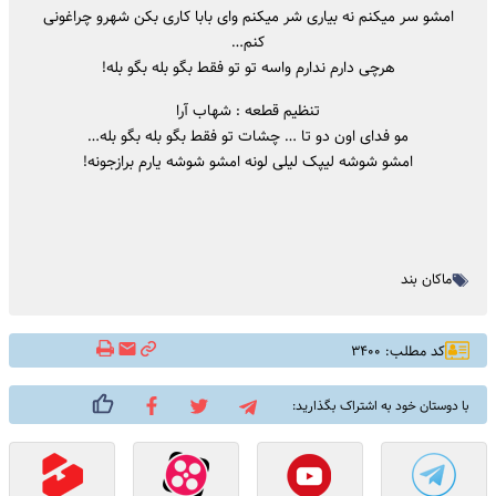
امشو سر میکنم نه بیاری شر میکنم وای بابا کاری بکن شهرو چراغونی
کنم…
هرچی دارم ندارم واسه تو تو فقط بگو بله بگو بله!
تنظیم قطعه : شهاب آرا
مو فدای اون دو تا … چشات تو فقط بگو بله بگو بله…
امشو شوشه لیپک لیلی لونه امشو شوشه یارم برازجونه!
ماکان بند
کد مطلب: ۳۴۰۰
با دوستان خود به اشتراک بگذارید: