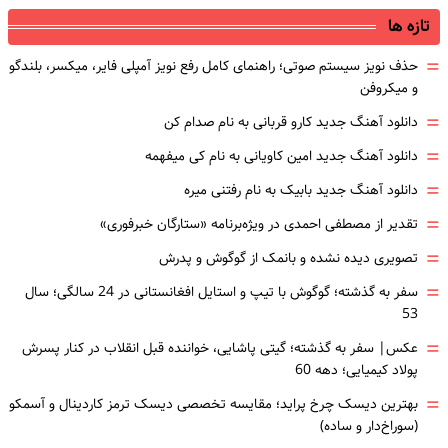
تازه ها
=
حذف نویز سیستم صوتی؛ راهنمای کامل رفع نویز آمپلی فایر، میکسر، بلندگو
و میکروفن
=
دانلود آهنگ جدید کارو قربانی به نام صدام کن
=
دانلود آهنگ جدید امین کاویانی به نام کی میفهمه
=
دانلود آهنگ جدید بابیک به نام رفتنی میره
=
تقدیر از مصطفی احمدی در ویژه‌برنامه «ستارگان خبرفوری»
=
تصویری دیده نشده و بانمک از گوگوش و پدرش
=
سفر به گذشته؛ گوگوش با تیپ و استایل افغانستانی در 24 سالگی؛ سال
53
=
عکس| سفر به گذشته؛ گیتی پاشایی، خواننده قبل انقلاب در کنار پسرش
پولاد کیمیایی؛ دهه 60
=
بهترین دیسک چرخ پراید؛ مقایسه تخصصی دیسک ترمز کاردینال و آسمکو
(سوراخ‌دار و ساده)