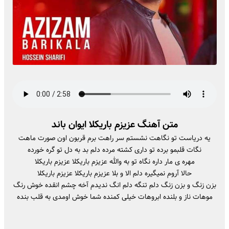
متن آهنگ عزیزم باریکلا ایوان باند
یه دریاست تو نگاهت نشستم سر راهت برم قربون اون صورت ماهت
نگات قلبمو برده تو داری کشته مرده دلم بد به دل تو گره خورده
مهره ی مار داره نگاه تو به والله عزیزم باریکلا عزیزم باریکلا
حالا آروم نمیگیره دلم الا و بلا عزیزم باریکلا عزیزم باریکلا
بزن زنگ و بزن زنگ دلم تنگه دلم انگ ندیدم آخه چشم انقده خوش رنگ
موهات ناز و بلنده ابروهات خیلی کمنده شما خوش اومدی به قلب بنده