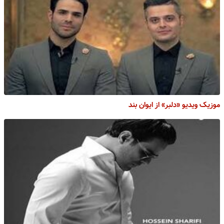
موزیک ویدیو «دلبر» از ایوان بند