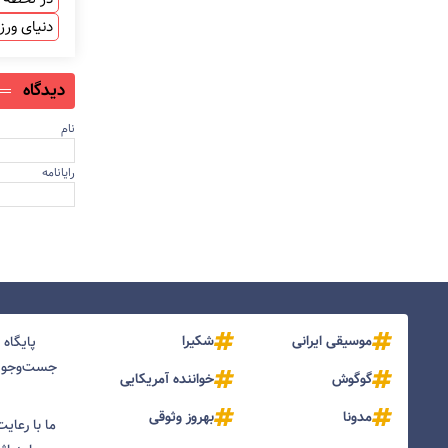
دنیای ور
دیدگاه
نام
رایانامه
موسیقی ایرانی
شکیرا
پایگاه
جست‌و‌جو و
گوگوش
خواننده آمریکایی
مدونا
بهروز وثوقی
ما با رعای