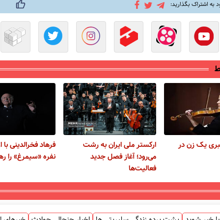
د به اشتراک بگذارید:
ط
ری یک زن در
ارکستر ملی ایران به رشت
می‌رود؛ آغاز فصل جدید
نفره «سیمرغ» را ره
فعالیت‌ها
ا خبر شوید
پشت پرده زندگی سلبریتی ها
اخبار جنجالی حوادث
خبرهای ا