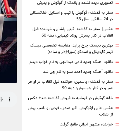
=
تصویری دیده نشده و بانمک از گوگوش و پدرش
=
سفر به گذشته؛ گوگوش با تیپ و استایل افغانستانی
در 24 سالگی؛ سال 53
=
عکس| سفر به گذشته؛ گیتی پاشایی، خواننده قبل
انقلاب در کنار پسرش پولاد کیمیایی؛ دهه 60
=
بهترین دیسک چرخ پراید؛ مقایسه تخصصی دیسک
ترمز کاردینال و آسمکو (سوراخ‌دار و ساده)
=
دانلود آهنگ جدید نامی عبداللهی به نام خواب دیدم
=
دانلود آهنگ جدید احمد سلو به نام چی شد
=
سفر به گذشته؛ یاسمین، خواننده قبل انقلاب در اواخر
عمر و در کنار همسرش؛ دهه 90
=
خانه گوگوش در فرمانیه به فروش گذاشته شد+ عکس
=
عکس هایی ازگوگوش، اکبر عبدی، فردین و ناصر، پیش
از انقلاب
=
خواننده مشهور ایرانی طلاق گرفت