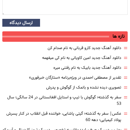
ارسال دیدگاه
تازه ها
=
دانلود آهنگ جدید کارو قربانی به نام صدام کن
=
دانلود آهنگ جدید امین کاویانی به نام کی میفهمه
=
دانلود آهنگ جدید بابیک به نام رفتنی میره
=
تقدیر از مصطفی احمدی در ویژه‌برنامه «ستارگان خبرفوری»
=
تصویری دیده نشده و بانمک از گوگوش و پدرش
=
سفر به گذشته؛ گوگوش با تیپ و استایل افغانستانی در 24 سالگی؛ سال
53
=
عکس| سفر به گذشته؛ گیتی پاشایی، خواننده قبل انقلاب در کنار پسرش
پولاد کیمیایی؛ دهه 60
بهترین دیسک چرخ پراید؛ مقایسه تخصصی دیسک ترمز کاردینال و آسمکو