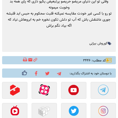
وقتی تو این دنیای مریضو حریصو پرتبعیض یکیو داری که پای همه بد
وخوبت میمونه
تو رو با کسی غیر خودت مقایسه نمیکنه قلبت محکوم به حبس ابد قلبشه
جوری عاشقش باش که آب تو دلش تکون نخوره خم به ابروهاش نیاد که
اگه بیاد نگم براش
کوروش بیژنی
کد مطلب: ۳۴۴۶
با دوستان خود به اشتراک بگذارید: