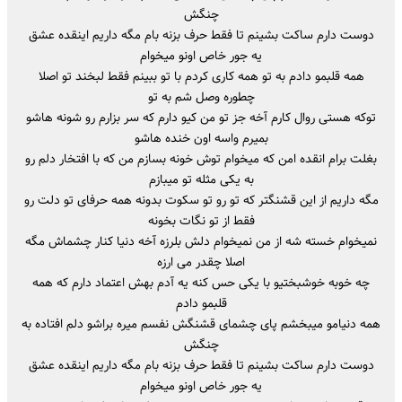
چنگش
دوست دارم ساکت بشینم تا فقط حرف بزنه بام مگه داریم اینقده عشق
یه جور خاص اونو میخوام
همه قلبمو دادم به تو همه کاری کردم با تو ببینم فقط لبخند تو اصلا
چطوره وصل شم به تو
توکه هستی روال کارم آخه جز تو من کیو دارم که سر بزارم رو شونه هاشو
بمیرم واسه اون خنده هاشو
بغلت برام انقده امن که میخوام توش خونه بسازم من که با افتخار دلم رو
به یکی مثله تو میبازم
مگه داریم از این قشنگتر که تو رو تو سکوت بدونه همه حرفای تو دلت رو
فقط از تو نگات بخونه
نمیخوام خسته شه از من نمیخوام دلش بلرزه آخه دنیا کنار چشماش مگه
اصلا چقدر می ارزه
چه خوبه خوشبختیو با یکی حس کنه یه آدم بهش اعتماد دارم که همه
قلبمو دادم
همه دنیامو میبخشم پای چشمای قشنگش نفسم میره براشو دلم افتاده به
چنگش
دوست دارم ساکت بشینم تا فقط حرف بزنه بام مگه داریم اینقده عشق
یه جور خاص اونو میخوام